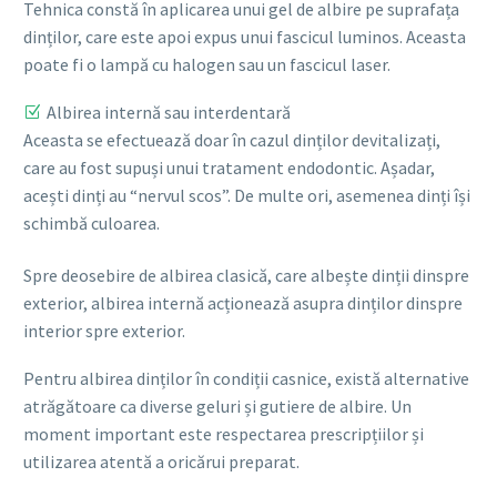
Tehnica constă în aplicarea unui gel de albire pe suprafața
dinților, care este apoi expus unui fascicul luminos. Aceasta
poate fi o lampă cu halogen sau un fascicul laser.
Albirea internă sau interdentară
Aceasta se efectuează doar în cazul dinților devitalizați,
care au fost supuși unui tratament endodontic. Așadar,
acești dinți au “nervul scos”. De multe ori, asemenea dinți își
schimbă culoarea.
Spre deosebire de albirea clasică, care albește dinții dinspre
exterior, albirea internă acționează asupra dinților dinspre
interior spre exterior.
Pentru albirea dinților în condiții casnice, există alternative
atrăgătoare ca diverse geluri și gutiere de albire. Un
moment important este respectarea prescripțiilor și
utilizarea atentă a oricărui preparat.