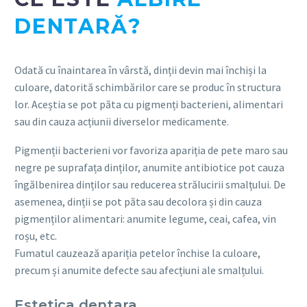
DENTARĂ?
Odată cu înaintarea în vârstă, dinții devin mai închiși la
culoare, datorită schimbărilor care se produc în structura
lor. Aceștia se pot păta cu pigmenți bacterieni, alimentari
sau din cauza acțiunii diverselor medicamente.
Pigmenții bacterieni vor favoriza apariția de pete maro sau
negre pe suprafața dinților, anumite antibiotice pot cauza
îngălbenirea dinților sau reducerea strălucirii smalțului. De
asemenea, dinții se pot păta sau decolora și din cauza
pigmenților alimentari: anumite legume, ceai, cafea, vin
roșu, etc.
Fumatul cauzează apariția petelor închise la culoare,
precum și anumite defecte sau afecțiuni ale smalțului.
Estetica dentara